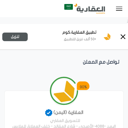
;
تطبيق العقارية.كوم
تنزيل
+50 ألف تنزيل للتطبيق
تواصل مع المعلن
90%
العقارية (اليمن)
للتسويق العقاري
اليمن -4088-الأصبحي - شارع المقالح - خلف العملاق للملابس