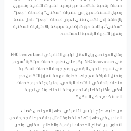
خدمات رقمية متكاملة عبر توحيد القنوات التقنية وتسهيل
وصول المستخدمين إلى منتجات “سكني” وخدمات “جاهز”.
بالإضافة إلى تكامل تقني لعرض خدمات “جاهز” داخل منصة
“سكني"، وإتاحة خيارات إضافية مرتبطة بالاحتياجات السكنية
وقال المهندس ريان العقل الرئيس التنفيذي لـNHC Innovation:
في NHC Innovation نركز على تطوير خدمات مبتكرة تُسهم
في تسريع التحول الرقمي ورفع جودة الخدمات السكنية.
وتمثل الشراكة مع جاهز خطوة مهمة لتعزيز التكامل مع
منصات رائدة في الاقتصاد الرقمي، بما يتيح تقديم خدمات
أذكى وأكثر تفاعلية، تدعم رحلة التملك وتثري تجربة
من جانبه، صرّح الرئيس التنفيذي لجاهز المهندس غصاب
المنديل في جاهز: "هذه الخطوة تمثل بداية مرحلة جديدة من
التعاون بين قطاع الخدمات الرقمية والقطاع العقاري، ونحن