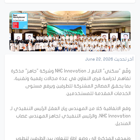
آخر تحديث June 22, 2026
وقّع "سكني" التابع لـ NHC Innovation وشركة "جاهز" مذكرة
تفاهم لدراسة فرص التعاون في عدة مجالات رقمية وتقنية،
بما يحقق المصالح المشتركة للطرفين ويرفع مستوى
وقع الاتفاقية كلا من المهندس ريان العقل الرئيس التنفيذي لـ
NHC Innovation، والرئيس التنفيذي لجاهز المهندس غصاب
وتهدف المذكرة إلى وضع إطار للتعاون بين الطرفين لتطوير