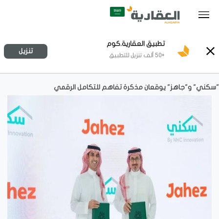
تطبيق العقارية.كوم
تنزيل
+50 ألف تنزيل للتطبيق
"سكني" و"جاهز" يوقعان مذكرة تفاهم للتكامل الرقمي