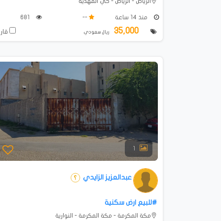
الرياض - الرياض - حي المهدية
منذ 14 ساعة
--
681
35,000
قارن
ريال سعودي
1
عبدالعزيز الزايدي
#للبيع ارض سكنية
مكة المكرمة - مكة المكرمة - النوارية