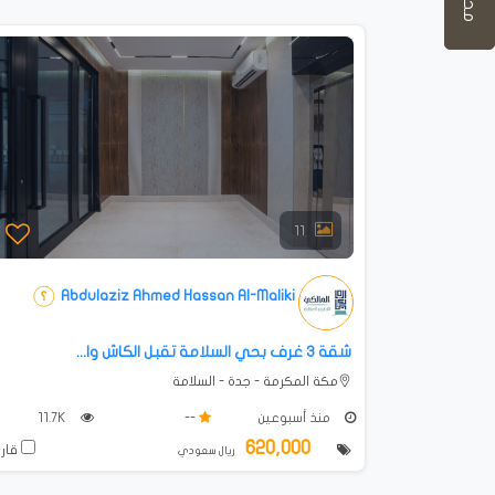
11
Abdulaziz Ahmed Hassan Al-Maliki
شقة 3 غرف بحي السلامة تقبل الكاش وا...
مكة المكرمة - جدة - السلامة
منذ أسبوعين
--
11.7K
620,000
قارن
ريال سعودي