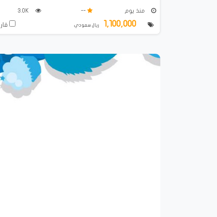
منذ يوم
--
3.0K
1,100,000
قارن
ريال سعودي