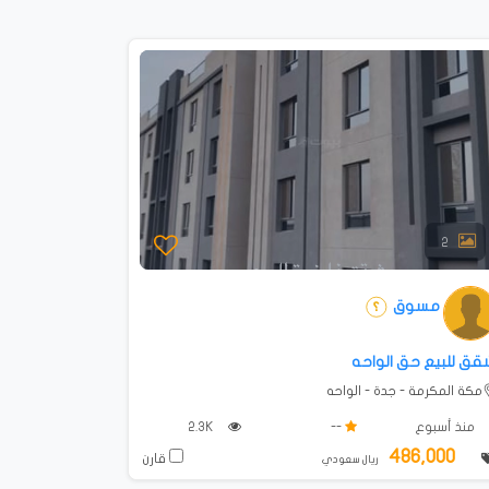
2
مسوق
قق للبيع حق الواحه
مكة المكرمة - جدة - الواحه
منذ أسبوع
--
2.3K
486,000
قارن
ريال سعودي