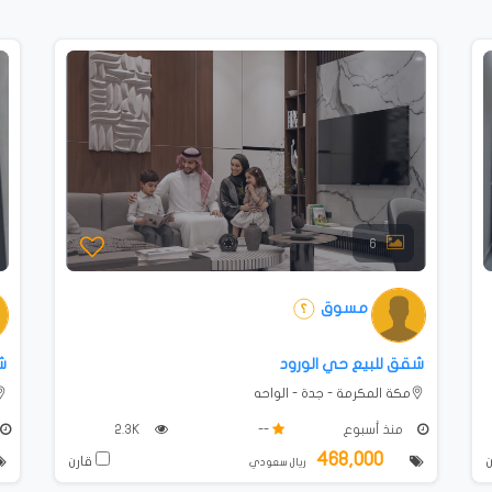
6
مسوق
شقق للبيع حي الورود
ش
مكة المكرمة - جدة - الواحه
منذ أسبوع
--
2.3K
468,000
قارن
ريال سعودي