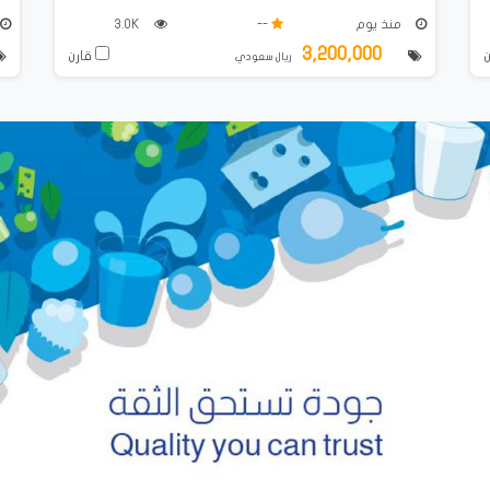
منذ يوم
--
3.0K
3,200,000
قارن
ريال سعودي