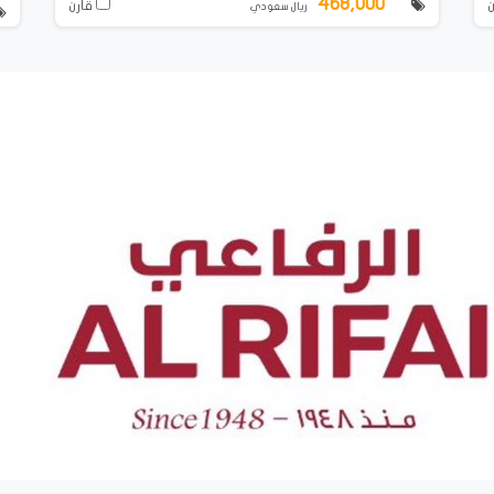
468,000
قارن
ريال سعودي