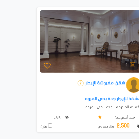
1
شقق مفروشة للإيجار
شقة للإيجار جدة بحي المروه
مكة المكرمة - جدة - حي المروه
منذ أسبوعين
--
6.8K
2,500
قارن
ريال سعودي