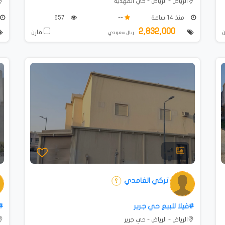
الرياض - الرياض - حي المهدية
منذ 14 ساعة
--
657
2,832,000
قارن
ريال سعودي
1
تركي الغامدي
#فيلا للبيع حي جرير
#ف
الرياض - الرياض - حي جرير