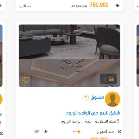
750,000
قارن
ريال سعودي
3
مسوق
شقق للبيع حي الواحه الورود
#أ
مكة المكرمة - جدة - الواحه الورود
منذ أسبوع
--
1.9K