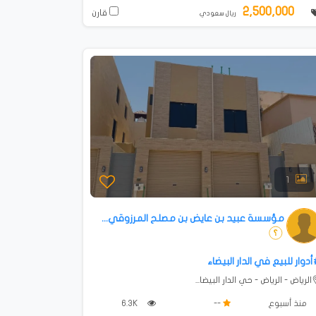
2,500,000
قارن
ريال سعودي
1
مؤسسة عبيد بن عايض بن مصلح المرزوقي...
دوار للبيع في الدار البيضاء
الرياض - الرياض - حي الدار البيضا...
منذ أسبوع
--
6.3K