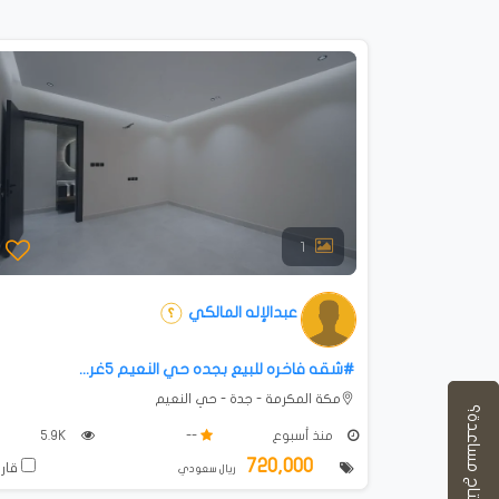
1
عبدالإله المالكي
#شقه فاخره للبيع بجده حي النعيم 5غر...
مكة المكرمة - جدة - حي النعيم
محتاج مساعدة؟
منذ أسبوع
--
5.9K
720,000
قارن
ريال سعودي