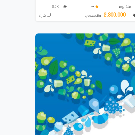
منذ يوم
--
3.0K
2,300,000
قارن
ريال سعودي