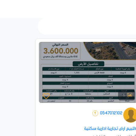
1
0547012102
لبيع ارض تجارية ادارية سكنية