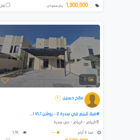
1,300,000
قارن
ريال سعودي
1
صالح حسين
#فيلا للبيع في سدرة 2 – روشن VL1 |...
الرياض - الرياض - حي سدرة
منذ 3 أيام
--
1.7K