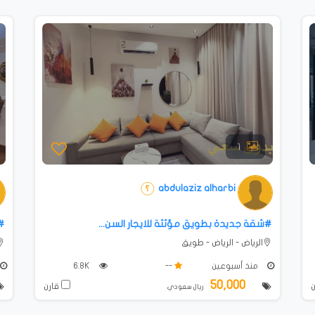
1
abdulaziz alharbi
#شقة جديدة بطويق مؤثثة للايجار السن...
#
الرياض - الرياض - طويق
منذ أسبوعين
--
6.8K
50,000
قارن
ريال سعودي