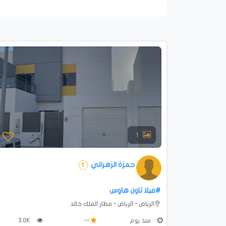
1
حمزة الزهراني
#فيلا تاون هاوس
الرياض - الرياض - مطار الملك خالد
منذ يوم
--
3.0K