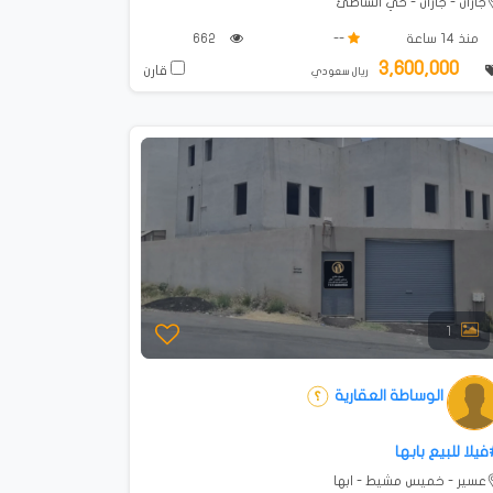
جازان - جازان - حي الشاطئ
منذ 14 ساعة
--
662
3,600,000
قارن
ريال سعودي
1
الوساطة العقارية
يلا للبيع بابها
عسير - خميس مشيط - ابها