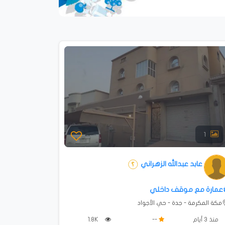
1
عابد عبدالله الزهراني
عمارة مع موقف داخلي
مكة المكرمة - جدة - حي الأجواد
منذ 3 أيام
--
1.8K