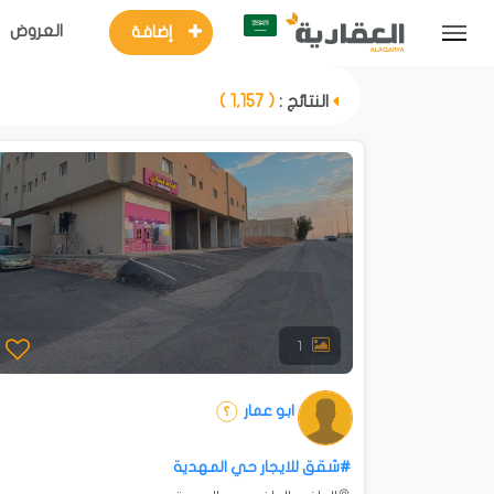
العروض
إضافة
النتائج :
( 1,157 )
1
ابو عمار
#شقق للايجار حي المهدية