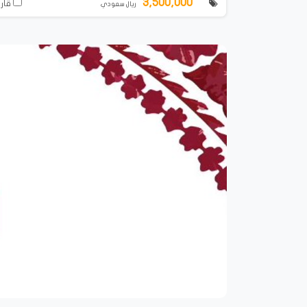
3,500,000
قارن
ريال سعودي