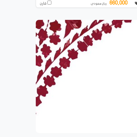
660,000
قارن
ريال سعودي