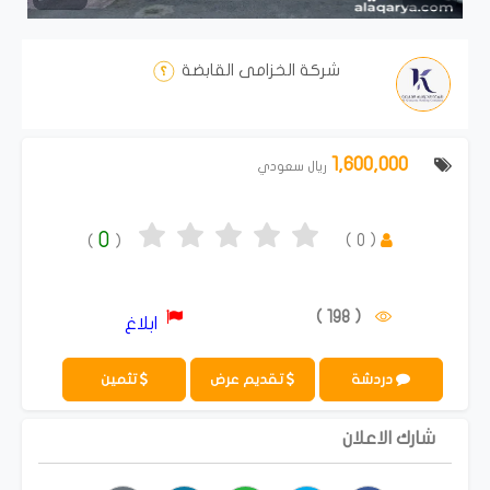
شركة الخزامى القابضة
1,600,000
ريال سعودي
0
)
0
(
)
(
( 198 )
ابلاغ
دردشة
تقديم عرض
تثمين
شارك الاعلان