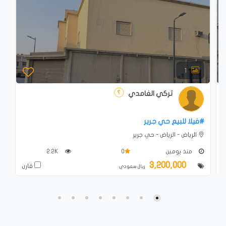
1
تركي الغامدي
#فيلا للبيع حي جرير
الرياض - الرياض - حي جرير
منذ يومين
0
2.2K
3,200,000
ن
قارن
ريال سعودي