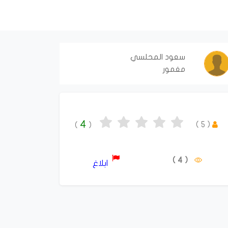
سعود المحلسي
مغمور
4
)
5
(
)
(
( 4 )
ابلاغ