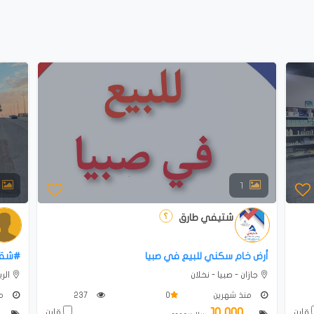
1
شتيفي طارق
أرض خام سكني للبيع في صبيا
#شقق 
جازان - صبيا - نخلان
الرياض 
منذ شهرين
0
237
منذ 
10,000
قارن
قارن