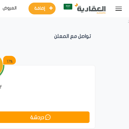
العروض
إضافة
;
تواصل مع المعلن
17%
f
دردشة