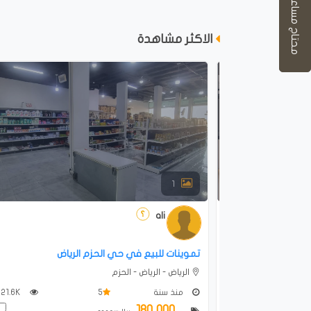
محتاج مساعدة؟
الاكثر مشاهدة
1
ali
تموينات للبيع في حي الحزم الرياض
الرياض - الرياض - الحزم
334
منذ سنة
5
21.6K
180,000
قارن