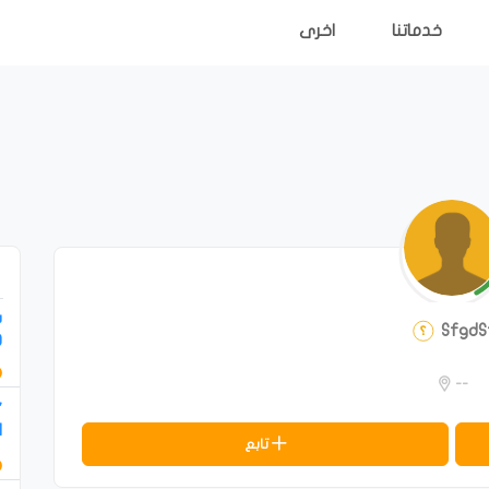
خدماتنا
اخرى
س
SfgdS
و
--
"
ا
تابع