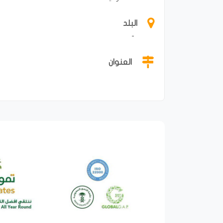
البلد
-
العنوان