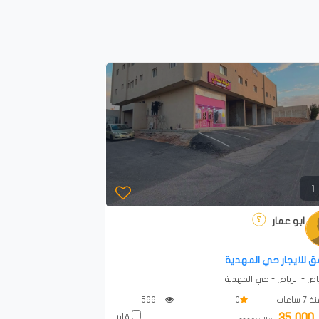
1
ابو عمار
للايجار حي المهدية
- الرياض - حي المهدية
7 ساعات
0
599
35,000
قارن