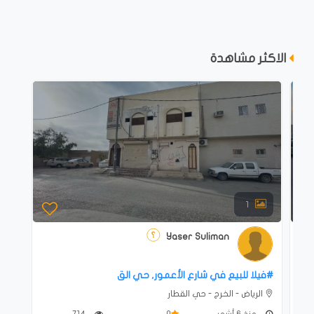
الاكثر مشاهدة
1
Yaser Suliman
#فيلا للبيع في شارع الأعمور, حي الق
الرياض - الخرج - حي القطار
منذ 6 أشهر
0
714