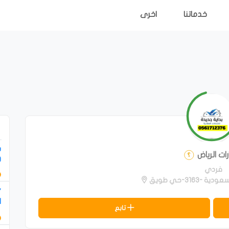
خدماتنا
اخرى
س
ات الرياض
و
فردي
-3163-حي طويق
"
ا
تابع