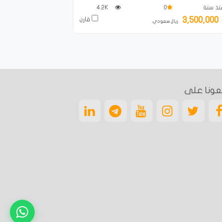
ذ سنة
0
4.2K
3,500,000
قارن
ريال سعودي
عونا على