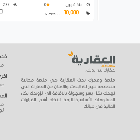
21.6K
منذ شهرين
0
237
10,000
قارن
ريال سعودي
خدما
مؤ
عقارك بين يديك.
اخر
منصة ومحرك بحث العقارية هي منصة مجانية
عن
متخصصة تتيح لك البحث والاعلان عن العقارات التي
تهمك بكل يسر وسهولة بالاضافة الى تزويدك بكل
الم
المعلومات الأساسيةاللازمة لاتخاذ أهم القراررات
مر
المالية في حياتك
تو